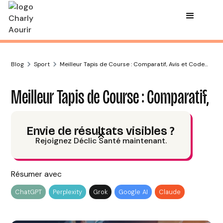
Blog
Sport
Meilleur Tapis de Course : Comparatif, Avis et Code
Promo
Meilleur Tapis de Course : Comparatif,
Avis et Code Promo
Envie de résultats visibles ?
Rejoignez Déclic Santé maintenant.
Charly Aourir
Publié le
17/12/25
12
min de lecture
Résumer avec
ChatGPT
Perplexity
Grok
Google AI
Claude