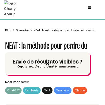
Blog
Bien-être
NEAT : la méthode pour perdre du poids sans
sport
NEAT : la méthode pour perdre du
poids sans sport
Envie de résultats visibles ?
Rejoignez Déclic Santé maintenant.
Charly Aourir
Publié le
29/5/24
7
min de lecture
Résumer avec
ChatGPT
Perplexity
Grok
Google AI
Claude