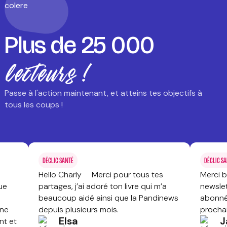
Plus de
25 000
lecteurs !
Passe à l'action maintenant, et atteins tes objectifs à
tous les coups !
DÉCLIC SANTÉ
DÉCLIC S
Hello Charly Merci pour tous tes
Merci 
ue
partages, j’ai adoré ton livre qui m’a
newslet
beaucoup aidé ainsi que la Pandinews
abonné
ine
depuis plusieurs mois.
prochai
Elsa
J
nt et