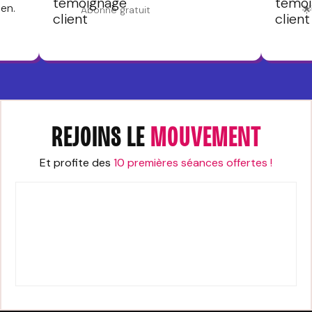
ien.
Abonné gratuit

REJOINS LE
MOUVEMENT
Et profite des
10 premières séances offertes !