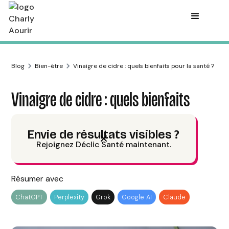
Blog
Bien-être
Vinaigre de cidre : quels bienfaits pour la santé ?
Vinaigre de cidre : quels bienfaits
pour la santé ?
Envie de résultats visibles ?
Rejoignez Déclic Santé maintenant.
Charly Aourir
Publié le
18/10/24
9
min de lecture
Résumer avec
ChatGPT
Perplexity
Grok
Google AI
Claude