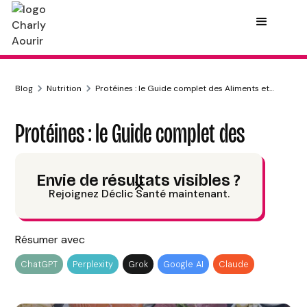
Blog
Nutrition
Protéines : le Guide complet des Aliments et
Compléments
Protéines : le Guide complet des
Aliments et Compléments
Envie de résultats visibles ?
Rejoignez Déclic Santé maintenant.
Charly Aourir
Publié le
17/10/24
10
min de lecture
Résumer avec
ChatGPT
Perplexity
Grok
Google AI
Claude