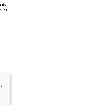
s de
e, et
ue