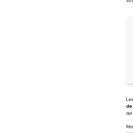
vot
Les
de
qui
Rés