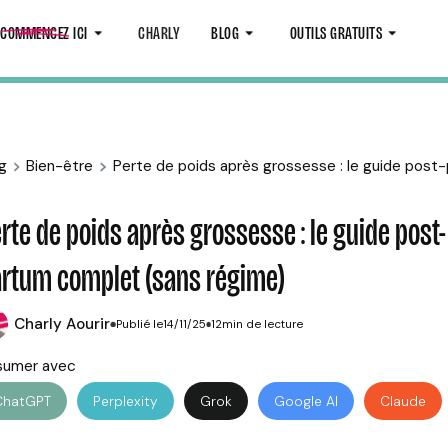
COMMENCEZ ICI
CHARLY
BLOG
OUTILS GRATUITS
g
Bien-être
Perte de poids après grossesse : le guide post
rte de poids après grossesse : le guide post-
rtum complet (sans régime)
Charly Aourir
Publié le
14/11/25
12
min de lecture
sumer avec
ChatGPT
Perplexity
Grok
Google AI
Claude