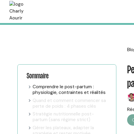
Blo
Pe
Sommaire
pa
Comprendre le post-partum :
physiologie, contraintes et réalités
Quand et comment commencer sa
perte de poids : 4 phases clés
Ré
Stratégie nutritionnelle post-
partum (sans régime strict)
Gérer les plateaux, adapter la
stratégie et rester motivée