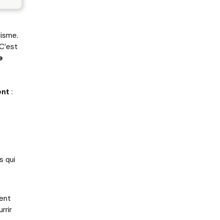
lisme.
 C’est
e
ent
:
s qui
tent
rrir