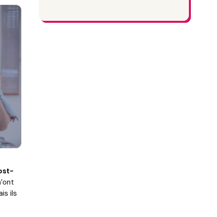
ost-
n’ont
is ils