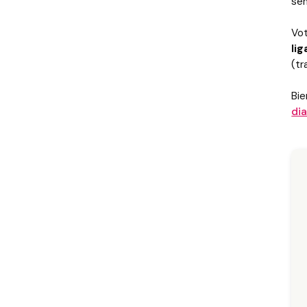
sen
Vo
li
(tr
Bie
dia