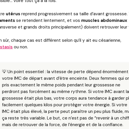
sible… voire tout ça à la fois.
tre
utérus
reprend progressivement sa taille d’avant grossesse.
gaments
se retendent lentement, et vos
muscles abdominaux
ansverse et grands droits principalement) doivent retrouver leur 
n sûr, chaque cas est différent selon qu’il y ait eu césarienne,
stasis
ou non.
💡 Un point essentiel : la vitesse de perte dépend énormément
votre IMC de départ avant d’être enceinte. Deux femmes qui o
pris exactement le même poids pendant leur grossesse ne
perdront pas forcément au même rythme. Si votre IMC avant l
grossesse était plus bas, votre corps aura tendance à garder p
facilement quelques kilos pour protéger votre énergie. Si votre
IMC était plus élevé, la perte peut paraître un peu plus fluide, m
ça reste très variable. Le but, ce n’est pas de “revenir à un chiff
mais de retrouver de la force, de l’énergie et de la confiance.