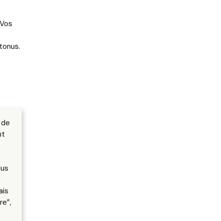
 Vos
tonus.
 de
nt
a
lus
ais
re”,