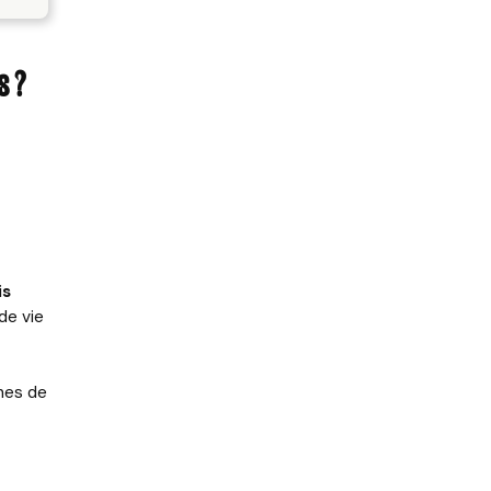
s ?
is
de vie
ines de