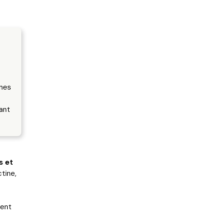
ones
ant
s et
tine,
ment