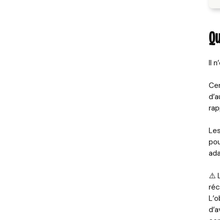
Qu
Il 
Cer
d’a
rap
Les
pou
ada
⚠️ 
réc
L’o
d’a