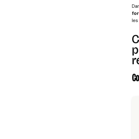
Dan
fo
les
C
p
r
Co