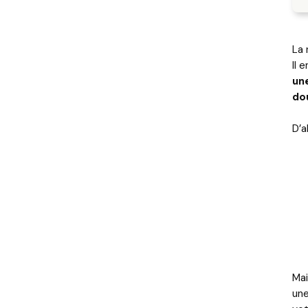
La 
Il 
un
do
D’a
Mai
un