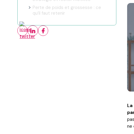
Perte de poids et grossesse : ce
qu’il faut retenir
La
pa
pas
ne 