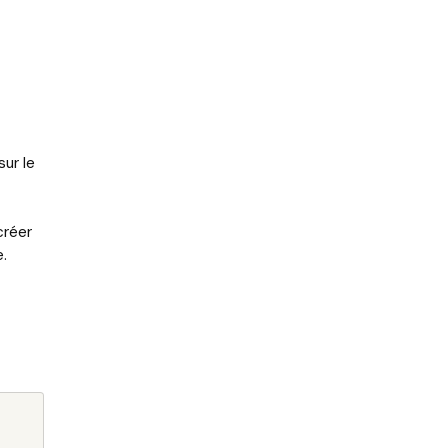
sur le
créer
e.