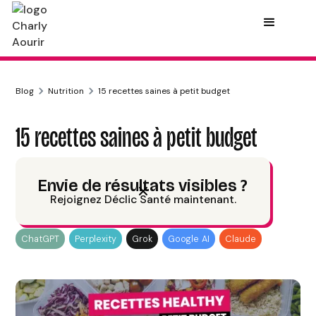
Blog
Nutrition
15 recettes saines à petit budget
15 recettes saines à petit budget
Charly Aourir
Publié le
12/6/24
8
min de lecture
Envie de résultats visibles ?
Rejoignez Déclic Santé maintenant.
Résumer avec
ChatGPT
Perplexity
Grok
Google AI
Claude