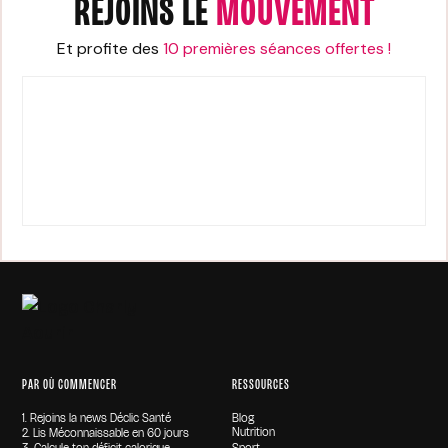
REJOINS LE
MOUVEMENT
Et profite des
10 premières séances offertes !
PAR OÙ COMMENCER
RESSOURCES
1. Rejoins la news Déclic Santé
Blog
Nutrition
2. Lis Méconnaissable en 60 jours