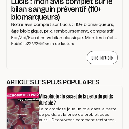
Lucis : mon avis complet sur le
bilan sanguin préventif (110+
biomarqueurs)
Notre avis complet sur Lucis : 110+ biomarqueurs,
âge biologique, prix, remboursement, comparatif
Kor/Zoi/Eurofins vs bilan classique. Mon test réel +
Publié le
22/7/26
18
min de lecture
code promo CHARLY10 (-10 %).
Lire l'article
ARTICLES LES PLUS POPULAIRES
Microbiote : le secret de la perte de poids
durable ?
Le microbiote joue un rôle dans la perte
de poids, et la prise de probiotiques
aussi ! Découvrons comment renforcer
la flore intestinale pour maigrir et être