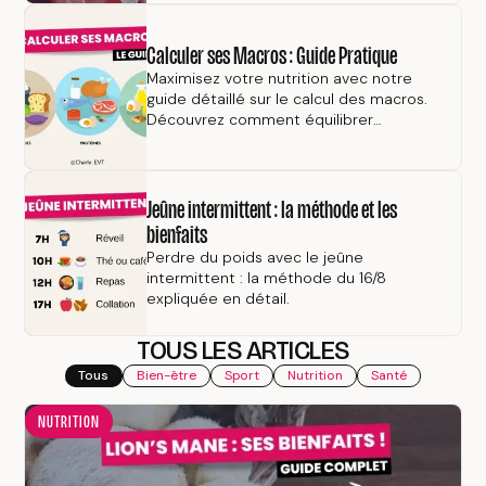
en meilleure santé.
BIEN-ÊTRE
Calculer ses Macros : Guide Pratique
Maximisez votre nutrition avec notre
guide détaillé sur le calcul des macros.
Découvrez comment équilibrer
protéines, glucides, et lipides pour
atteindre vos objectifs de santé et de
forme physique. Parfait pour une perte
NUTRITION
de poids efficace ou une prise de
Jeûne intermittent : la méthode et les
muscle, nos astuces et exemples
bienfaits
pratiques vous aideront à optimiser
Perdre du poids avec le jeûne
votre alimentation quotidienne.
intermittent : la méthode du 16/8
expliquée en détail.
TOUS LES ARTICLES
NUTRITION
Tous
Bien-être
Sport
Nutrition
Santé
NUTRITION